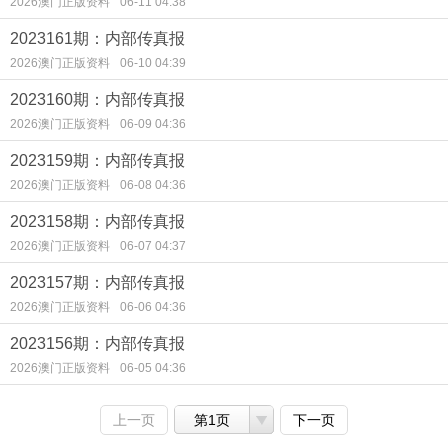
2026澳门正版资料
06-11 04:38
2023161期：内部传真报
2026澳门正版资料
06-10 04:39
2023160期：内部传真报
2026澳门正版资料
06-09 04:36
2023159期：内部传真报
2026澳门正版资料
06-08 04:36
2023158期：内部传真报
2026澳门正版资料
06-07 04:37
2023157期：内部传真报
2026澳门正版资料
06-06 04:36
2023156期：内部传真报
2026澳门正版资料
06-05 04:36
上一页
第1页
下一页