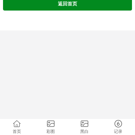
返回首页
首页
彩图
黑白
记录