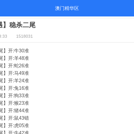
澳门精华区
奇遇】稳杀二尾
:33
1518031
尾】开:牛30准
尾】开:羊48准
尾】开:蛇26准
尾】开:马49准
尾】开:羊24准
尾】开:兔16准
尾】开:狗33准
尾】开:猴23准
尾】开:猪44准
尾】开:鼠43错
尾】开:虎05准
尾】开:牛42准