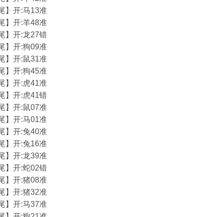
尾】开:马13准
尾】开:羊48准
尾】开:龙27错
尾】开:狗09准
尾】开:鼠31准
尾】开:狗45准
尾】开:虎41准
尾】开:虎41错
尾】开:鼠07准
尾】开:马01准
尾】开:兔40准
尾】开:兔16准
尾】开:龙39准
尾】开:蛇02错
尾】开:猪08准
尾】开:猪32准
尾】开:马37准
尾】开:狗21准