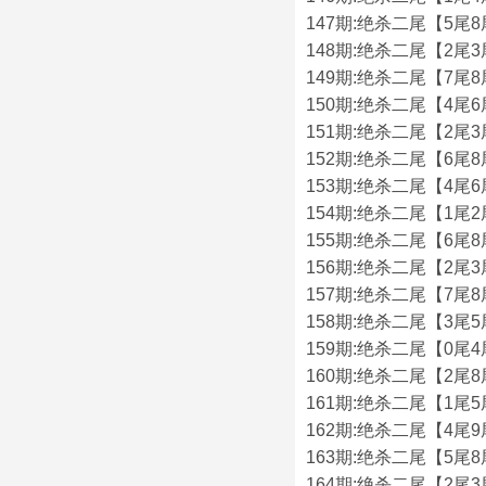
147期:绝杀二尾【5尾8
148期:绝杀二尾【2尾3
149期:绝杀二尾【7尾8
150期:绝杀二尾【4尾6
151期:绝杀二尾【2尾3
152期:绝杀二尾【6尾8
153期:绝杀二尾【4尾6
154期:绝杀二尾【1尾2
155期:绝杀二尾【6尾8
156期:绝杀二尾【2尾3
157期:绝杀二尾【7尾8
158期:绝杀二尾【3尾5
159期:绝杀二尾【0尾4
160期:绝杀二尾【2尾8
161期:绝杀二尾【1尾5
162期:绝杀二尾【4尾9
163期:绝杀二尾【5尾8
164期:绝杀二尾【2尾3