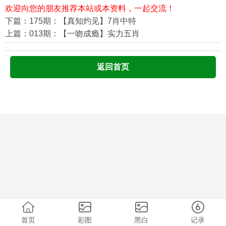
欢迎向您的朋友推荐本站或本资料，一起交流！
下篇：175期：【真知灼见】7肖中特
上篇：013期：【一吻成瘾】实力五肖
返回首页
首页
彩图
黑白
记录