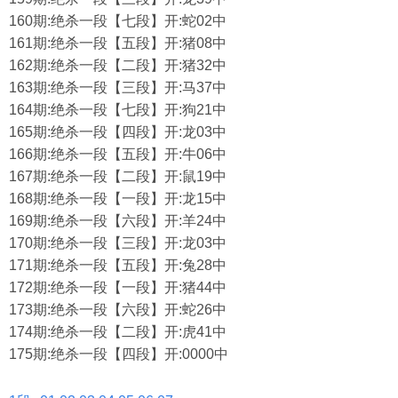
160期:绝杀一段【七段】开:蛇02中
161期:绝杀一段【五段】开:猪08中
162期:绝杀一段【二段】开:猪32中
163期:绝杀一段【三段】开:马37中
164期:绝杀一段【七段】开:狗21中
165期:绝杀一段【四段】开:龙03中
166期:绝杀一段【五段】开:牛06中
167期:绝杀一段【二段】开:鼠19中
168期:绝杀一段【一段】开:龙15中
169期:绝杀一段【六段】开:羊24中
170期:绝杀一段【三段】开:龙03中
171期:绝杀一段【五段】开:兔28中
172期:绝杀一段【一段】开:猪44中
173期:绝杀一段【六段】开:蛇26中
174期:绝杀一段【二段】开:虎41中
175期:绝杀一段【四段】开:0000中